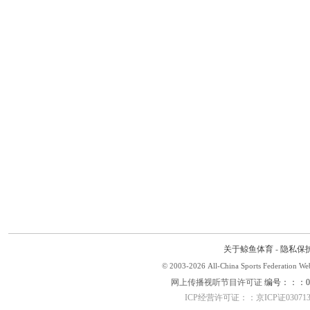
关于鲸鱼体育
-
隐私保
© 2003-2026 All-China Sports Federation Websi
网上传播视听节目许可证
编号：：：0
ICP经营许可证：：京ICP证03071