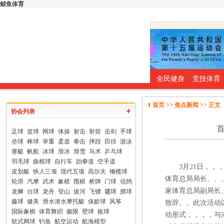
鲸鱼体育
首页
协会公告
体育产业
体育要闻
全民健身
竞技体育
首页
>>
焦点新闻
>> 正文
协会列表
足球
篮球
网球
体操
射击
射箭
击剑
手球
垒球
棒球
举重
柔道
拳击
摔跤
田径
游泳
赛艇
帆船
冰球
滑冰
滑雪
马术
乒乓球
羽毛球
曲棍球
自行车
跆拳道
空手道
3月21日，，，
皮划艇
铁人三项
现代五项
高尔夫
橄榄球
体育总局局长、
轮滑
汽摩
武术
象棋
围棋
桥牌
门球
信鸽
家体育总局副局长、
龙狮
台球
龙舟
登山
拔河
飞镖
毽球
掷球
藤球
健美
滑水潜水摩托艇
保龄球
风筝
致辞。。此次活动以
国际象棋
体育舞蹈
极限
壁球
板球
动形式，，，，与湖
软式网球
钓鱼
航空运动
航海模型